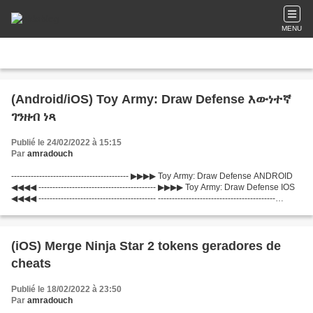
MENU
(Android/iOS) Toy Army: Draw Defense እውነተኛ
ገንዘብ ነጻ
Publié le 24/02/2022 à 15:15
Par
amradouch
------------------------------------------ ▶▶▶▶ Toy Army: Draw Defense ANDROID
◀◀◀◀ ------------------------------------------ ▶▶▶▶ Toy Army: Draw Defense IOS
◀◀◀◀ ------------------------------------------ ------------------------------------------
▞▞▞...
(iOS) Merge Ninja Star 2 tokens geradores de
cheats
Publié le 18/02/2022 à 23:50
Par
amradouch