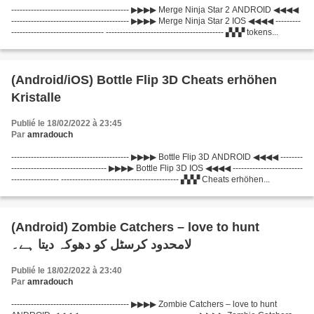
------------------------------------------ ▶▶▶▶ Merge Ninja Star 2 ANDROID ◀◀◀◀
------------------------------------------ ▶▶▶▶ Merge Ninja Star 2 IOS ◀◀◀◀ ---------
--------------------------------- ------------------------------------------ ▞▞▞ tokens...
(Android/iOS) Bottle Flip 3D Cheats erhöhen
Kristalle
Publié le 18/02/2022 à 23:45
Par
amradouch
------------------------------------------ ▶▶▶▶ Bottle Flip 3D ANDROID ◀◀◀◀ --------
---------------------------------- ▶▶▶▶ Bottle Flip 3D IOS ◀◀◀◀ -------------------------
----------------- ------------------------------------------ ▞▞▞ Cheats erhöhen...
(Android) Zombie Catchers – love to hunt
لامحدود کرسٹل کو دھوکہ دیتا ہے۔
Publié le 18/02/2022 à 23:40
Par
amradouch
------------------------------------------ ▶▶▶▶ Zombie Catchers – love to hunt