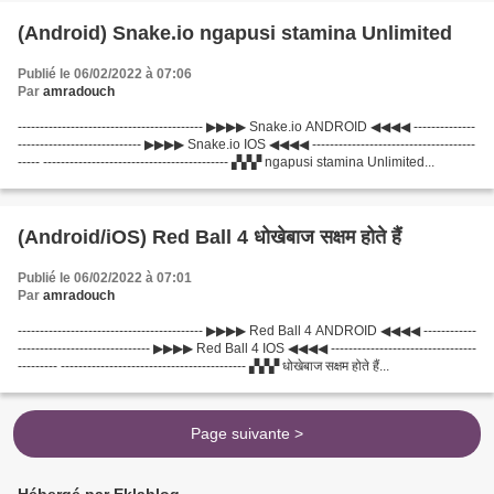
(Android) Snake.io ngapusi stamina Unlimited
Publié le 06/02/2022 à 07:06
Par
amradouch
------------------------------------------ ▶▶▶▶ Snake.io ANDROID ◀◀◀◀ --------------
---------------------------- ▶▶▶▶ Snake.io IOS ◀◀◀◀ -------------------------------------
----- ------------------------------------------ ▞▞▞ ngapusi stamina Unlimited...
(Android/iOS) Red Ball 4 धोखेबाज सक्षम होते हैं
Publié le 06/02/2022 à 07:01
Par
amradouch
------------------------------------------ ▶▶▶▶ Red Ball 4 ANDROID ◀◀◀◀ ------------
------------------------------ ▶▶▶▶ Red Ball 4 IOS ◀◀◀◀ ---------------------------------
--------- ------------------------------------------ ▞▞▞ धोखेबाज सक्षम होते हैं...
Page suivante >