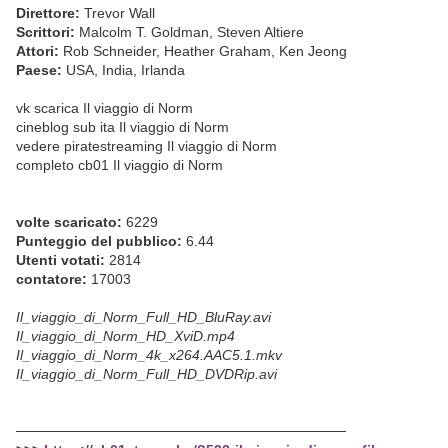
Direttore:
Trevor Wall
Scrittori:
Malcolm T. Goldman, Steven Altiere
Attori:
Rob Schneider, Heather Graham, Ken Jeong
Paese:
USA, India, Irlanda
vk scarica Il viaggio di Norm
cineblog sub ita Il viaggio di Norm
vedere piratestreaming Il viaggio di Norm
completo cb01 Il viaggio di Norm
volte scaricato:
6229
Punteggio del pubblico:
6.44
Utenti votati:
2814
contatore:
17003
Il_viaggio_di_Norm_Full_HD_BluRay.avi
Il_viaggio_di_Norm_HD_XviD.mp4
Il_viaggio_di_Norm_4k_x264.AAC5.1.mkv
Il_viaggio_di_Norm_Full_HD_DVDRip.avi
─────────────────────────────────