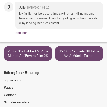
J
Jolie
30/10/2024 01:10
My family members every time say that I am killing my time
here at web, however I know I am getting know-how daily <br
/> by reading thes nice content.
Répondre
< (Gy+88) Dubbed Mp4 Le
(Br)90) Completo 8K Filme
Monde À L'Envers Film 2K
Avi A Múmia Torrent
Magnet Superflix >
Hébergé par Eklablog
Top articles
Pages
Contact
Signaler un abus