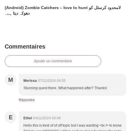
(Android) Zombie Catchers – love to hunt لامحدود کرسٹل کو
دھوکہ دیتا ہے۔
Commentaires
Ajouter un commentaire
M
Merissa
07/11/2024 04:55
Stunning quest there. What happened after? Thanks!
Répondre
E
Ethel
04/11/2024 00:46
Hello this is kind of of off topic but I was wanting <br /> to know