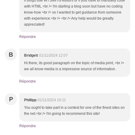
if blogs use WYSIWYG editors or if you have to manually code
with HTML.<br /> I'm starting a blog soon but have no coding
know-how <br /> so I wanted to get guidance from someone
with experience.<br /> <br /> Any help would be greatly
appreciated!
Répondre
B
Bridgett
01/11/2024 12:07
Hi there, its good paragraph on the topic of media print, <br />
we all know media is a impressive source of information.
Répondre
P
Phillipp
01/11/2024 10:11
You ought to take part in a contest for one of the finest sites on
the net.<br /> I'm going to recommend this site!
Répondre