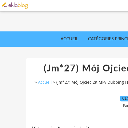
ACCUEIL
CATÉGORIES PRINC
(Jm*27) Mój Ojci
>
Accueil
>
(Jm*27) Mój Ojciec 2K Mkv Dubbing 
01.
Pa