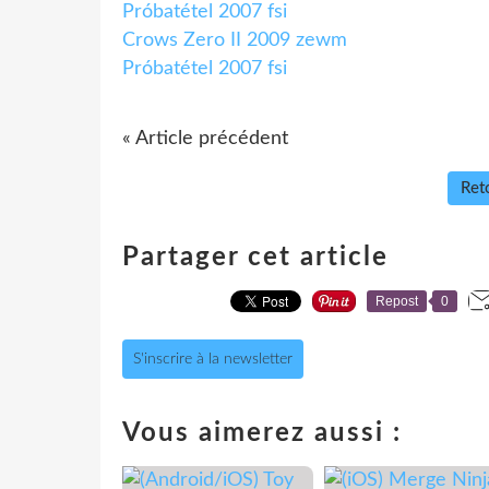
Próbatétel 2007 fsi
Crows Zero II 2009 zewm
Próbatétel 2007 fsi
« Article précédent
Reto
Partager cet article
Repost
0
S'inscrire à la newsletter
Vous aimerez aussi :