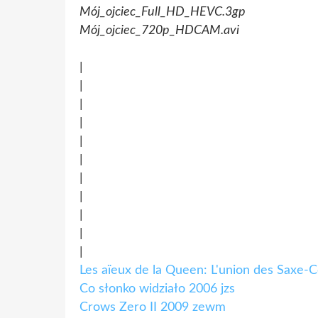
Mój_ojciec_Full_HD_HEVC.3gp
Mój_ojciec_720p_HDCAM.avi
|
|
|
|
|
|
|
|
|
|
|
Les aïeux de la Queen: L'union des Saxe-
Co słonko widziało 2006 jzs
Crows Zero II 2009 zewm