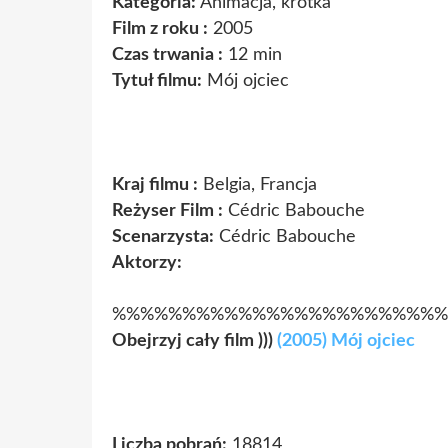
Kategoria:
Animacja, krótka
Film z roku :
2005
Czas trwania :
12 min
Tytuł filmu:
Mój ojciec
Kraj filmu :
Belgia, Francja
Reżyser Film :
Cédric Babouche
Scenarzysta:
Cédric Babouche
Aktorzy:
%%%%%%%%%%%%%%%%%%%%%%%%
Obejrzyj cały film )))
(2005) Mój ojciec
Liczba pobrań:
18814