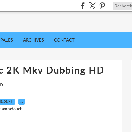
IPALES
ARCHIVES
CONTACT
ec 2K Mkv Dubbing HD
HD
10.2021
…
r amradouch