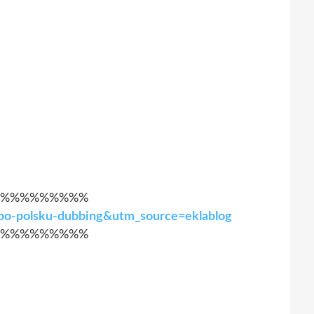
%%%%%%%%%
m-po-polsku-dubbing&utm_source=eklablog
%%%%%%%%%