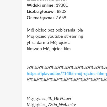
Widoki online:
19301
Liczba głosów :
8802
Ocena łączna :
7.659
Mój ojciec bez pobierania ipla
Mój ojciec youtube streaming
yt za darmo Mój ojciec
filmweb Mój ojciec film
%%%%%%%%%%%%%%%%%%%%%%%%
https://iplavod.be/?1485-mój-ojciec-fil
%%%%%%%%%%%%%%%%%%%%%%%%
Mój_ojciec_4k_HEVC.avi
Mój_ojciec_720p_Web.mkv