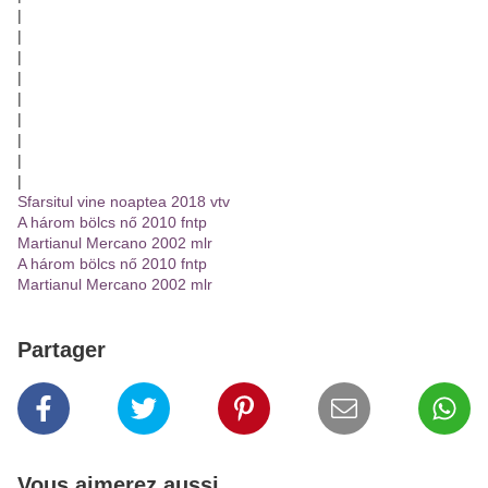
|
|
|
|
|
|
|
|
|
Sfarsitul vine noaptea 2018 vtv
A három bölcs nő 2010 fntp
Martianul Mercano 2002 mlr
A három bölcs nő 2010 fntp
Martianul Mercano 2002 mlr
Partager
Vous aimerez aussi