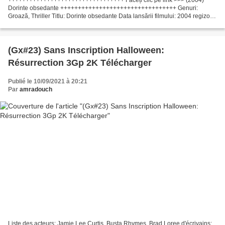
Dorinte obsedante +++++++++++++++++++++++++++++++++ Genuri:
Groază, Thriller Titlu: Dorinte obsedante Data lansării filmului: 2004 regizor
de film: 75 min regizor: Fred Olen Ray, Țara: Statele...
(Gx#23) Sans Inscription Halloween:
Résurrection 3Gp 2K Télécharger
Publié le 10/09/2021 à 20:21
Par
amradouch
Liste des acteurs: Jamie Lee Curtis, Busta Rhymes, Brad Loree d'écrivains: