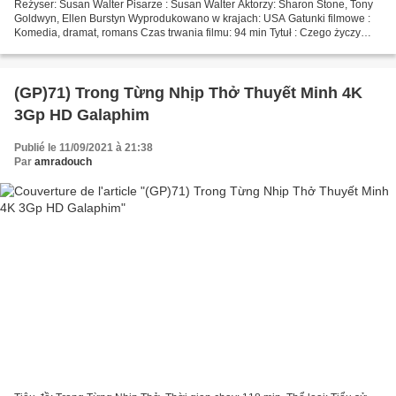
Reżyser: Susan Walter Pisarze : Susan Walter Aktorzy: Sharon Stone, Tony
Goldwyn, Ellen Burstyn Wyprodukowano w krajach: USA Gatunki filmowe :
Komedia, dramat, romans Czas trwania filmu: 94 min Tytuł : Czego życzy
sobie kobieta Wydanie filmu : 2017
@@@@@@@@@@@@@@@@@@@@@@@@@@@@@@@@@...
(GP)71) Trong Từng Nhịp Thở Thuyết Minh 4K
3Gp HD Galaphim
Publié le 11/09/2021 à 21:38
Par
amradouch