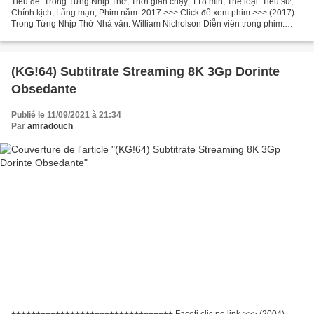
Tiêu đề: Trong Từng Nhịp Thở, Thời gian chạy: 118 min, Thể loại: Tiểu sử,
Chính kịch, Lãng mạn, Phim năm: 2017 >>> Click để xem phim >>> (2017)
Trong Từng Nhịp Thở Nhà văn: William Nicholson Diễn viên trong phim:
Andrew Garfield, Claire Foy, Hugh Bonneville...
(KG!64) Subtitrate Streaming 8K 3Gp Dorinte
Obsedante
Publié le 11/09/2021 à 21:34
Par
amradouch
+++++++++++++++++++++++++++++++++ Faceți clic pe link >>> (2004)