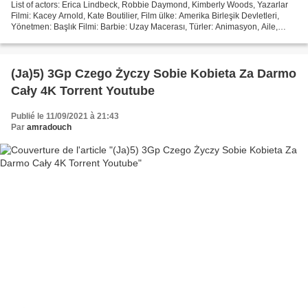
List of actors: Erica Lindbeck, Robbie Daymond, Kimberly Woods, Yazarlar
Filmi: Kacey Arnold, Kate Boutilier, Film ülke: Amerika Birleşik Devletleri,
Yönetmen: Başlık Filmi: Barbie: Uzay Macerası, Türler: Animasyon, Aile,
Bilim Kurgu, Çalışma Süresi:...
(Ja)5) 3Gp Czego Życzy Sobie Kobieta Za Darmo
Cały 4K Torrent Youtube
Publié le 11/09/2021 à 21:43
Par
amradouch