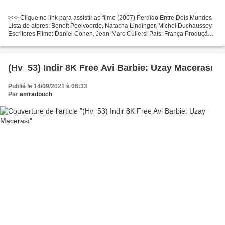
>>> Clique no link para assistir ao filme (2007) Perdido Entre Dois Mundos
Lista de atores: Benoît Poelvoorde, Natacha Lindinger, Michel Duchaussoy
Escritores Filme: Daniel Cohen, Jean-Marc Culiersi País: França Produção:
Daniel Cohen Duração do Filme:...
(Hv_53) Indir 8K Free Avi Barbie: Uzay Macerası
Publié le 14/09/2021 à 06:33
Par
amradouch