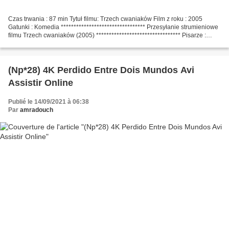
Czas trwania : 87 min Tytuł filmu: Trzech cwaniaków Film z roku : 2005
Gatunki : Komedia ********************************* Przesyłanie strumieniowe
filmu Trzech cwaniaków (2005) ********************************* Pisarze :
Lloyd 'Lucky' Gold, Damon Runyon...
(Np*28) 4K Perdido Entre Dois Mundos Avi
Assistir Online
Publié le 14/09/2021 à 06:38
Par
amradouch