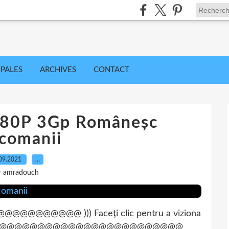
IPALES
ARCHIVES
CONTACT
080P 3Gp Româneșc
comanii
09.2021
…
r amradouch
@@@ ))) Faceți clic pentru a viziona
@@@@@@@@@@@@@@@@@@@@@@@@@@@@@@