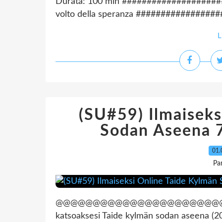
Durata: 100 min #######################
volto della speranza ###################
L
(SU#59) Ilmaiseks
Sodan Aseena
01.
Pa
@@@@@@@@@@@@@@@@@@@@@@@@@@@
katsoaksesi Taide kylmän sodan aseena (2