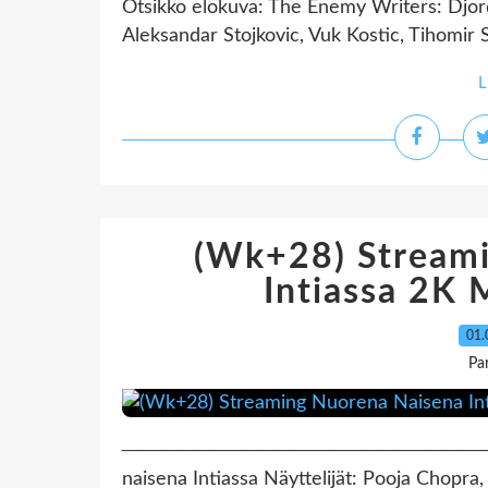
Otsikko elokuva: The Enemy Writers: Djordj
Aleksandar Stojkovic, Vuk Kostic, Tihomir S
L
(Wk+28) Stream
Intiassa 2K
01.
Pa
─────────────────────────────
naisena Intiassa Näyttelijät: Pooja Chop