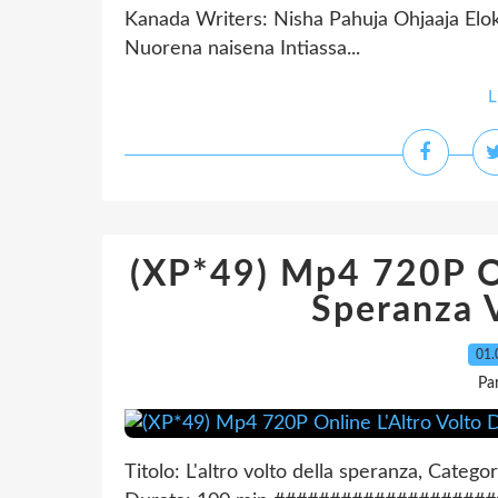
Kanada Writers: Nisha Pahuja Ohjaaja Elok
Nuorena naisena Intiassa...
L
(XP*49) Mp4 720P On
Speranza 
01.
Pa
Titolo: L'altro volto della speranza, Categ