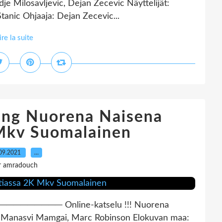
e Milosavljevic, Dejan Zecevic Näyttelijät:
tanic Ohjaaja: Dejan Zecevic...
ire la suite
ing Nuorena Naisena
 Mkv Suomalainen
09.2021
…
r amradouch
──── Online-katselu !!! Nuorena
ra, Manasvi Mamgai, Marc Robinson Elokuvan maa: