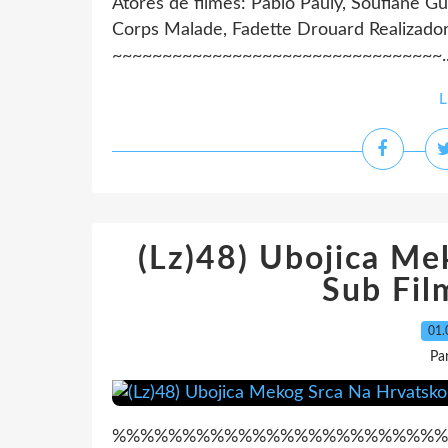
Atores de filmes: Pablo Pauly, Soufiane G
Corps Malade, Fadette Drouard Realizador:
~~~~~~~~~~~~~~~~~~~~~~~~~~~~~~~~~..
L
(Lz)48) Ubojica M
Sub Fi
01.
Pa
%%%%%%%%%%%%%%%%%%%%%%%%%%%%%%