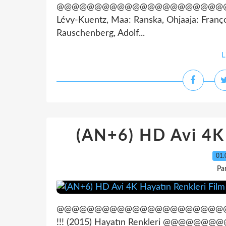
@@@@@@@@@@@@@@@@@@@@@@@@@@@
Lévy-Kuentz, Maa: Ranska, Ohjaaja: Franço
Rauschenberg, Adolf...
L
(AN+6) HD Avi 4K 
01.
Pa
@@@@@@@@@@@@@@@@@@@@@@@@@@@@@@
!!! (2015) Hayatın Renkleri @