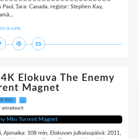
 Paul, Țara: Canada, regizor: Stephen Kay,
amă...
ire la suite
i 4K Elokuva The Enemy
rent Magnet
09.2021
…
r amradouch
i, Ajonaika: 108 min, Elokuvan julkaisupäivä: 2011,