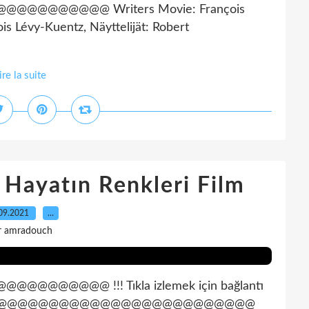
@@@@@@ Writers Movie: François
is Lévy-Kuentz, Näyttelijät: Robert
ire la suite
Hayatın Renkleri Film
09.2021
…
r amradouch
@@@ !!! Tıkla izlemek için bağlantı
@@@@@@@@@@@@@@@@@@@@@@@@@@@@@@@@