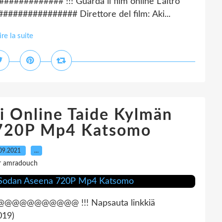
########## !!! Guarda il film online L'altro
############## Direttore del film: Aki...
ire la suite
i Online Taide Kylmän
 720P Mp4 Katsomo
09.2021
…
r amradouch
@@@@@@ !!! Napsauta linkkiä
019)