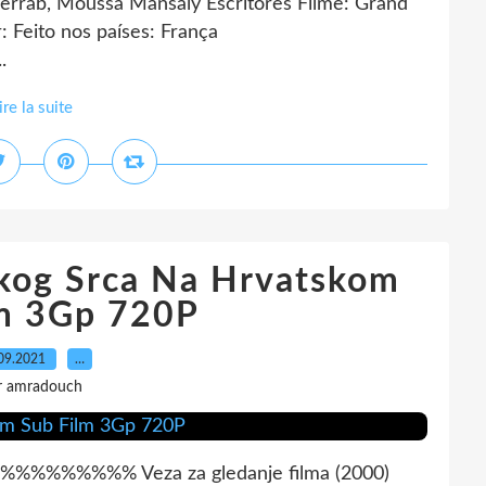
uerrab, Moussa Mansaly Escritores Filme: Grand
 Feito nos países: França
.
ire la suite
ekog Srca Na Hrvatskom
lm 3Gp 720P
09.2021
…
r amradouch
%%% Veza za gledanje filma (2000)