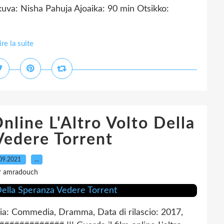
uva: Nisha Pahuja Ajoaika: 90 min Otsikko:
ire la suite
line L'Altro Volto Della
Vedere Torrent
09.2021
…
r amradouch
oria: Commedia, Dramma, Data di rilascio: 2017,