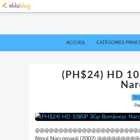
ACCUEIL
CATÉGORIES PRINC
(PH$24) HD 1
Nar
01.
Pa
@@@@@@@@@@@@@@@@@@@@@@@@@@@@@@
filmul Narcomanii (2002) @@@