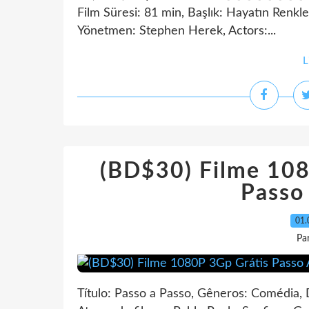
Film Süresi: 81 min, Başlık: Hayatın Renkler
Yönetmen: Stephen Herek, Actors:...
L
(BD$30) Filme 108
Passo
01.
Pa
Título: Passo a Passo, Gêneros: Comédia