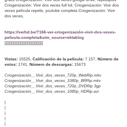
Criogenización: Vivir dos veces full hd, Criogenización: Vivir dos
veces película repelis, youtube completa Criogenización: Vivir
dos veces,
https://verhd.be/?166-ver-criogenización-vivir-dos-veces-
pelicula-completa&utm_source=eklablog
[][][][][][][][][][][][][][][][][]
Vistas:
15525,
Calificación de la película:
7.157,
Número de
votos:
1741,
Número de descargas:
15673
Criogenización__Vivir_dos_veces_720p_WebRip.mkv
Criogenización__Vivir_dos_veces_1080p_BRRip.mkv
Criogenización__Vivir_dos_veces_720p_DVDRip.3gp
Criogenización__Vivir_dos_veces_1080p_HDRip.avi
|
|
|
|
|