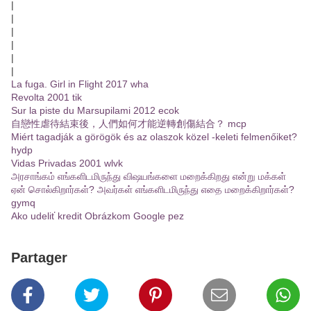
|
|
|
|
|
|
La fuga. Girl in Flight 2017 wha
Revolta 2001 tik
Sur la piste du Marsupilami 2012 ecok
自戀性虐待結束後，人們如何才能逆轉創傷結合？ mcp
Miért tagadják a görögök és az olaszok közel -keleti felmenőiket?
hydp
Vidas Privadas 2001 wlvk
அரசாங்கம் எங்களிடமிருந்து விஷயங்களை மறைக்கிறது என்று மக்கள்
ஏன் சொல்கிறார்கள்? அவர்கள் எங்களிடமிருந்து எதை மறைக்கிறார்கள்?
gymq
Ako udeliť kredit Obrázkom Google pez
Partager