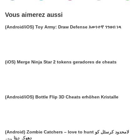
Vous aimerez aussi
(Android/iOS) Toy Army: Draw Defense እውነተኛ ገንዘብ ነጻ
(iOS) Merge Ninja Star 2 tokens geradores de cheats
(Android/iOS) Bottle Flip 3D Cheats erhöhen Kristalle
(Android) Zombie Catchers – love to hunt لامحدود کرسٹل کو
دھوکہ دیتا ہے۔