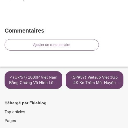
Commentaires
Ajouter un commentaire
< (Uk*57) 1080P Việt Nam
(SP#57) Vietsub Việt 3Gp
Bằng Chứng Vô Hình Lồng
4K Ke Trôm Mô: Huyên
Tiếng 3Gp
Thoai Tro Lai Torrent
Magnet >
Hébergé par Eklablog
Top articles
Pages