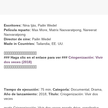
Escritores:
Nina Ijäs, Pailin Wedel
Película reparto:
Max More, Matrix Naovaratpong, Nareerat
Naovaratpong
Director de cine:
Pailin Wedel
Made in Countries:
Tailandia, EE. UU.
[][][][][][][][][][][][][][][][][]
### Haga clic en el enlace para ver ###
Criogenización: Vivir
dos veces (2018)
[][][][][][][][][][][][][][][][][]
Tiempo de ejecución:
75 min,
Categoría:
Documental, Drama,
Año de lanzamiento:
2018,
Título:
Criogenización: Vivir dos
veces
gratis Criogenización: Vivir dos veces google drive, repelisplus