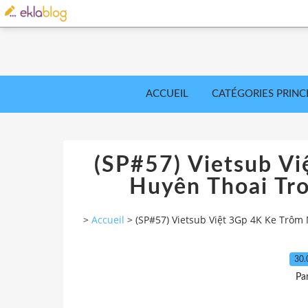
ACCUEIL
CATÉGORIES PRINC
(SP#57) Vietsub V
Huyên Thoai Tro
>
Accueil
>
(SP#57) Vietsub Việt 3Gp 4K Ke Trôm
30.
Pa