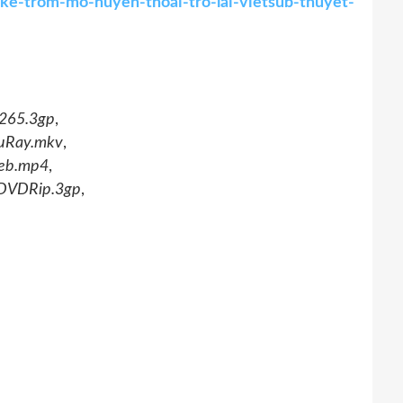
ke-trôm-mô-huyên-thoai-tro-lai-vietsub-thuyết-
265.3gp
,
uRay.mkv
,
eb.mp4
,
DVDRip.3gp
,