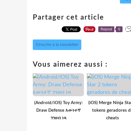
Partager cet article
Repost
0
S'inscrire à la newsletter
Vous aimerez aussi :
(Android/iOS) Toy Army:
(iOS) Merge Ninja Sta
Draw Defense እውነተኛ
tokens geradores d
ገንዘብ ነጻ
cheats